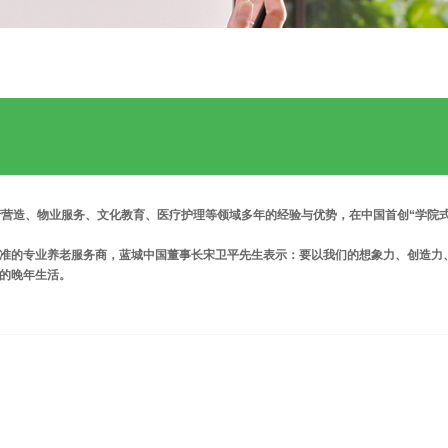
产营造、物业服务、文化教育、医疗护理等领域多年的经验与优势，在中国首创“学院
准的专业养老服务商，蓝城中国董事长宋卫平先生表示：要以我们的想象力、创造力
的晚年生活。