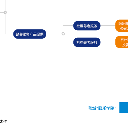
蓝城“颐乐学院”
之作