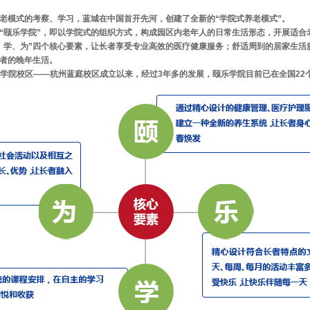
老模式的考察、学习，蓝城在中国首开先河，创建了全新的“学院式养老模式”。
是“颐乐学院”，即以学院式的组织方式，构成园区内老年人的日常生活形态，开展适合
乐、学、为”四个核心要素，让长者享受专业高效的医疗健康服务；舒适周到的居家生
者的晚年生活。
颐乐学院校区——杭州蓝庭校区成立以来，经过3年多的发展，颐乐学院目前已在全国22