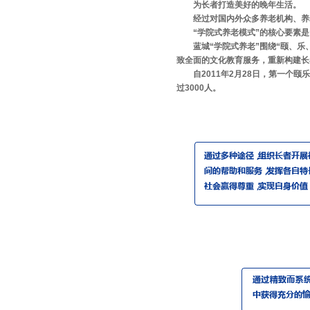
为长者打造美好的晚年生活。
经过对国内外众多养老机构、养
“学院式养老模式”的核心要素
蓝城“学院式养老”围绕“颐、
致全面的文化教育服务，重新构建长
自2011年2月28日，第一个
过3000人。