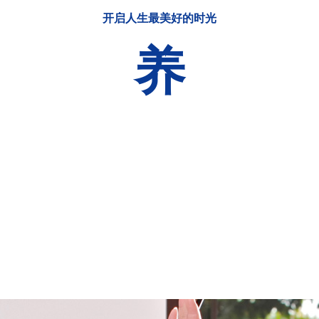
开启人生最美好的时光
养